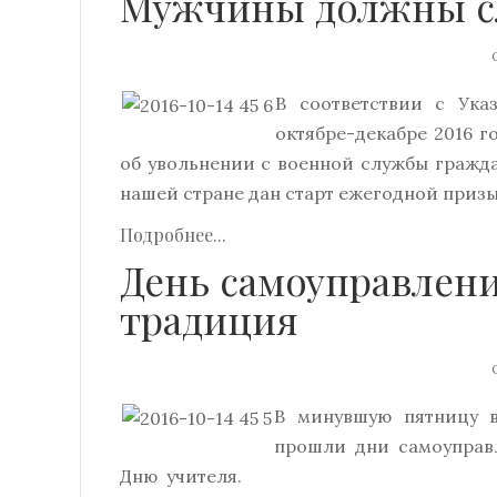
Мужчины должны сл
О
В соответствии с Ук
октябре-декабре 2016 
об увольнении с военной службы гражда
нашей стране дан старт ежегодной приз
Подробнее...
День самоуправлени
традиция
О
В минувшую пятницу в
прошли дни самоуправ
Дню учителя.