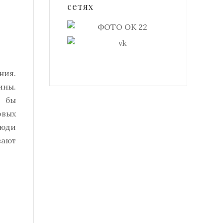
сетях
ния.
ины.
о бы
овых
люди
вают