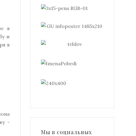
ве в
бу и
ря в
йона
ку -
Мы в социальных