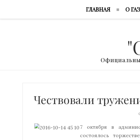
ГЛАВНАЯ
О ГА
"
Официальный
Чествовали тружени
О
7 октября в админис
состоялось торжеств