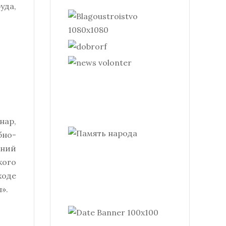
уда,
нар,
бно-
ений
кого
ходе
».