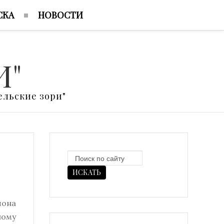
СКА
НОВОСТИ
И"
льские зори"
ИСКАТЬ
йона
ному