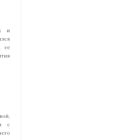
ых и
ылся
, ее
ития
вой,
ся с
чего