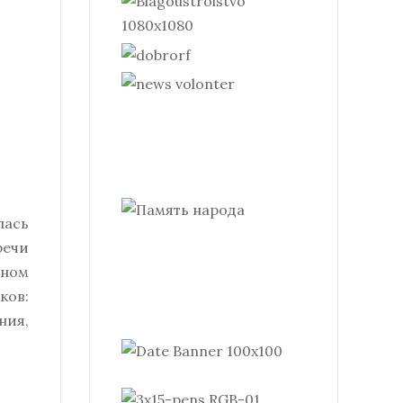
лась
речи
ьном
ков:
ния,