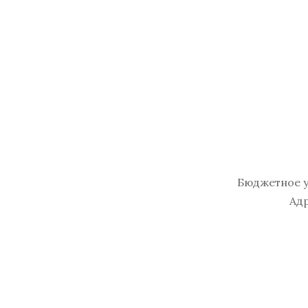
Бюджетное у
Адр