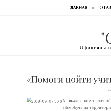
ГЛАВНАЯ
О ГА
"
Официальный
«Помоги пойти учи
О
В рамках комплексно
«Всеобуч» на территор