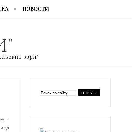
СКА
НОВОСТИ
И"
льские зори"
ИСКАТЬ
е» -
риод