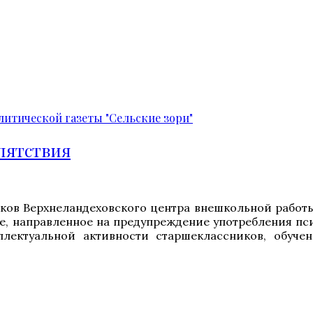
итической газеты "Сельские зори"
пятствия
иков Верхнеландеховского центра внешкольной работы
, направленное на предупреждение употребления пс
лектуальной активности старшеклассников, обуче