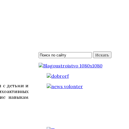
Искать
 с детьми и
ихоактивных
ние навыкам