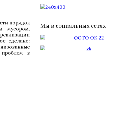
ести порядок
Мы в социальных сетях
м мусором,
 реализации
ое сделано:
анизованные
о, проблем в