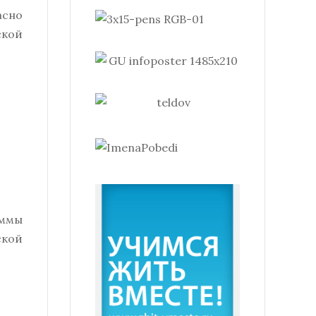
асно
ской
аммы
ской