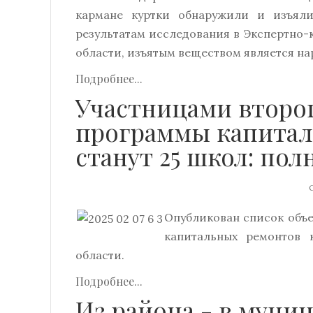
кармане куртки обнаружили и изъяли
результатам исследования в Экспертно
области, изъятым веществом является на
Подробнее...
Участницами второ
программы капитал
станут 25 школ: по
О
Опубликован список объе
капитальных ремонтов 
области.
Подробнее...
Из района - в муни