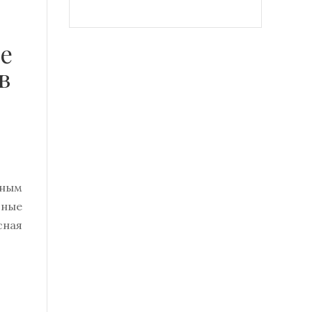
е
в
нным
тные
сная