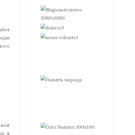
абот
реди
ного
ской
ие в