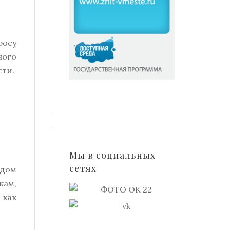
росу
ного
сти.
Мы в социальных
сетях
одом
кам,
 как